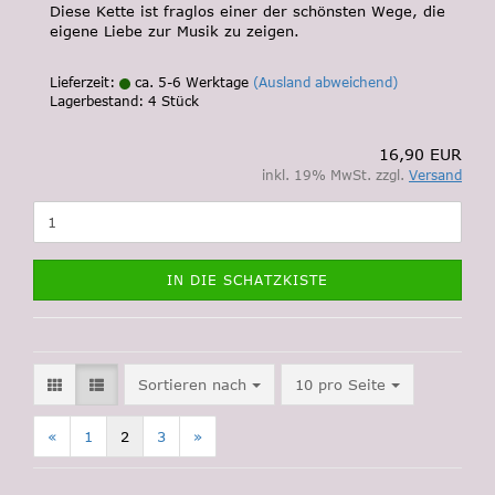
Diese Kette ist fraglos einer der schönsten Wege, die
eigene Liebe zur Musik zu zeigen.
Lieferzeit:
ca. 5-6 Werktage
(Ausland abweichend)
Lagerbestand: 4 Stück
16,90 EUR
inkl. 19% MwSt. zzgl.
Versand
IN DIE SCHATZKISTE
Sortieren nach
pro Seite
Sortieren nach
10 pro Seite
«
1
2
3
»