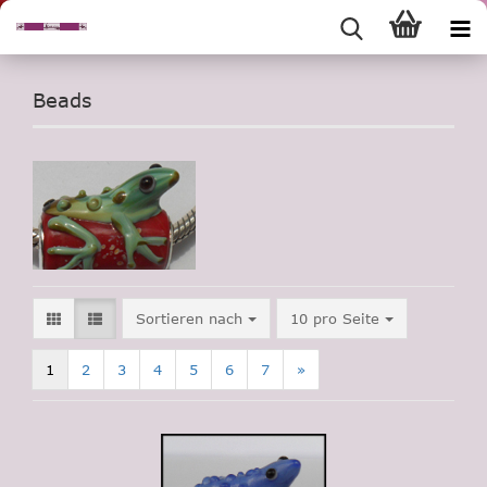
Beads
Sortieren nach
pro Seite
Sortieren nach
10 pro Seite
1
2
3
4
5
6
7
»