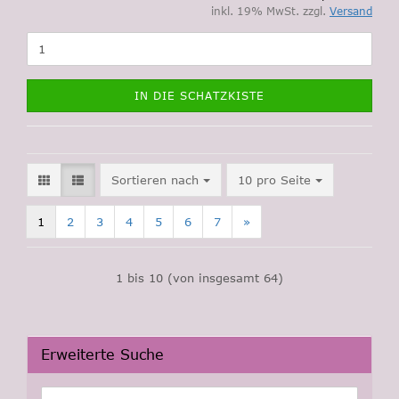
inkl. 19% MwSt. zzgl.
Versand
IN DIE SCHATZKISTE
Sortieren nach
pro Seite
Sortieren nach
10 pro Seite
1
2
3
4
5
6
7
»
1
bis
10
(von insgesamt
64
)
Erweiterte Suche
Erweiterte