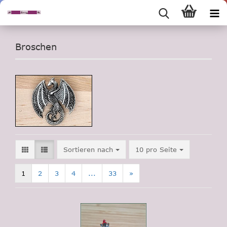
Broschen
Sortieren nach
pro Seite
Sortieren nach
10 pro Seite
1
2
3
4
...
33
»