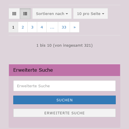
Sortieren nach
pro Seite
Sortieren nach
10 pro Seite
1
2
3
4
...
33
»
1
bis
10
(von insgesamt
321
)
Erweiterte Suche
Erweiterte
Suche
SUCHEN
ERWEITERTE SUCHE