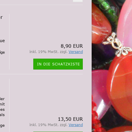
er
ue
8,90 EUR
inkl. 19% MwSt. zzgl.
Versand
ige
IN DIE SCHATZKISTE
der
mit
nes
als
13,50 EUR
inkl. 19% MwSt. zzgl.
Versand
ige