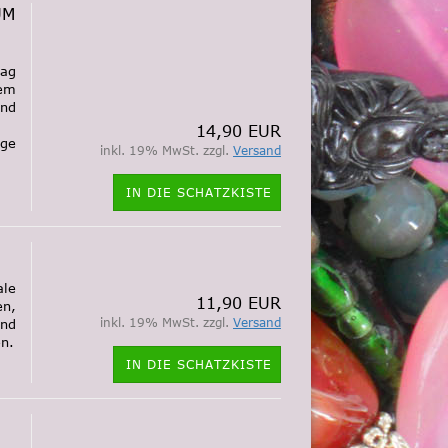
UM
rag
rem
ind
14,90 EUR
ige
inkl. 19% MwSt. zzgl.
Versand
IN DIE SCHATZKISTE
le
11,90 EUR
en,
inkl. 19% MwSt. zzgl.
Versand
und
n.
IN DIE SCHATZKISTE