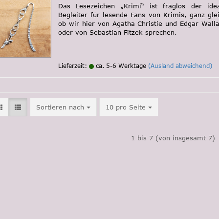
Das Lesezeichen „Krimi“ ist fraglos der ide
Begleiter für lesende Fans von Krimis, ganz gle
ob wir hier von Agatha Christie und Edgar Wall
oder von Sebastian Fitzek sprechen.
Lieferzeit:
ca. 5-6 Werktage
(Ausland abweichend)
Sortieren nach
pro Seite
Sortieren nach
10 pro Seite
1
bis
7
(von insgesamt
7
)