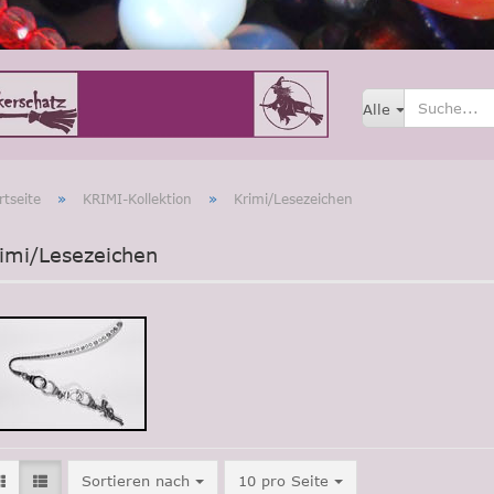
Alle
»
»
rtseite
KRIMI-Kollektion
Krimi/Lesezeichen
imi/Lesezeichen
Sortieren nach
pro Seite
Sortieren nach
10 pro Seite