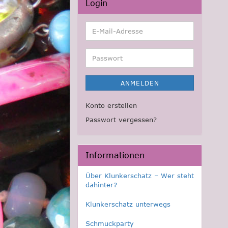
Login
E-
Mail-
Adresse
Passwort
ANMELDEN
Konto erstellen
Passwort vergessen?
Informationen
Über Klunkerschatz – Wer steht
dahinter?
Klunkerschatz unterwegs
Schmuckparty